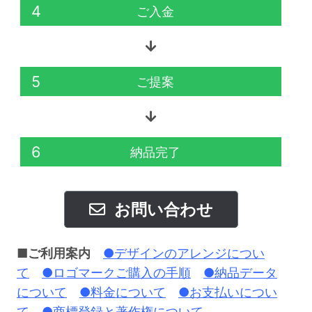
4
ご入金
5
ご提案
6
納品完了
お問い合わせ
■ご利用案内
●デザインのアレンジについ
て
●ロゴマークご購入の手順
●納品データ
について
●料金について
●お支払いについ
て
●商標登録と著作権について