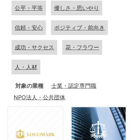
公平・平等
優しさ・思いやり
信頼・安心
ポジティブ・前向き
成功・サクセス
花・フラワー
人・人材
対象の業種
士業・認定専門職
NPO法人・公共団体