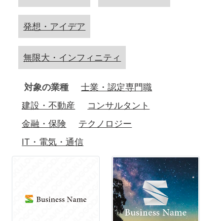
発想・アイデア
無限大・インフィニティ
対象の業種
士業・認定専門職
建設・不動産
コンサルタント
金融・保険
テクノロジー
IT・電気・通信