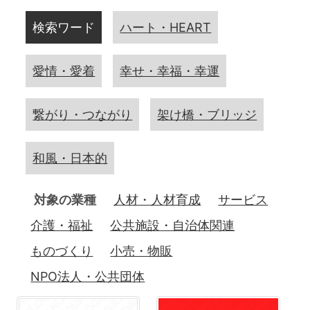
検索ワード
ハート・HEART
愛情・愛着
幸せ・幸福・幸運
繋がり・つながり
架け橋・ブリッジ
和風・日本的
対象の業種
人材・人材育成
サービス
介護・福祉
公共施設・自治体関連
ものづくり
小売・物販
NPO法人・公共団体