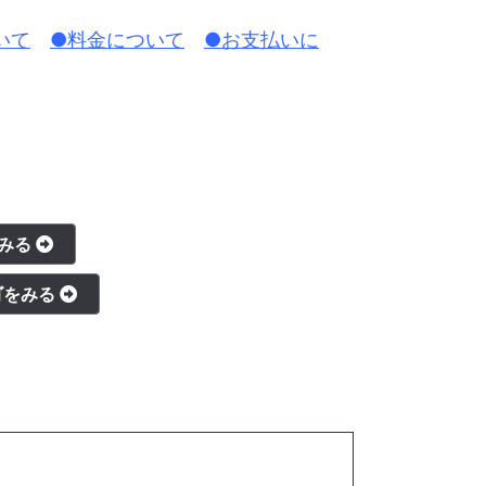
いて
●料金について
●お支払いに
をみる
ゴをみる