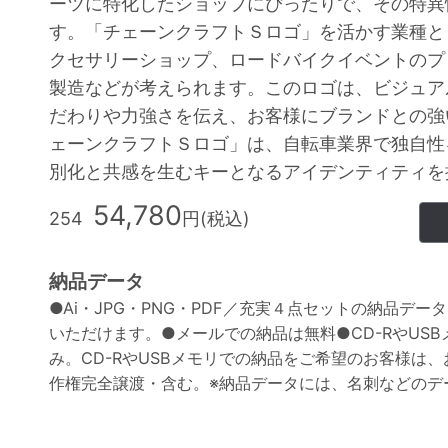
ーツに特化したショップにぴったりで、その特異
す。「チェーンクラフトＳロゴ」を活かす業種と
クセサリーショップ、ロードバイクイベントのプ
製造などが考えられます。このロゴは、ビジュア
だわりや力強さを伝え、お客様にブランドとの強
ェーンクラフトＳロゴ」は、自転車業界で独自性
別化と共感を生むキーとなるアイデンティティを
54,780
254
円(税込)
納品データ
●
Ai
・
JPG
・
PNG
・
PDF
／充実４点セットの納品データ
いただけます。●メールでの納品は無料●
CD-R
や
USB
み。
CD-R
や
USB
メモリでの納品をご希望のお客様は、
作権完全譲渡・含む。
※
納品データには、名刺などのデ