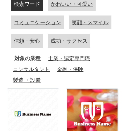
検索ワード
かわいい・可愛い
コミュニケーション
笑顔・スマイル
信頼・安心
成功・サクセス
対象の業種
士業・認定専門職
コンサルタント
金融・保険
製造 ・設備