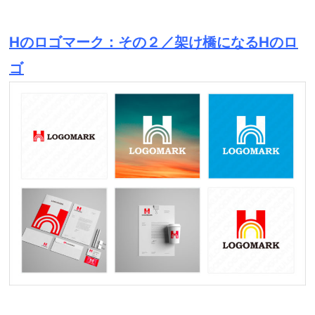
H
のロゴマーク：その２／架け橋になるHのロ
ゴ