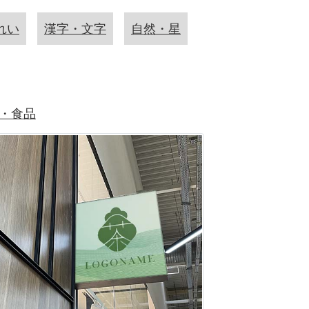
れい
漢字・文字
自然・星
・食品