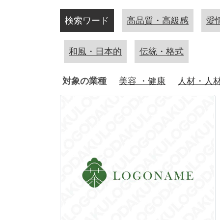
検索ワード
高品質・高級感
愛
和風・日本的
伝統・格式
対象の業種
美容 ・健康
人材・人