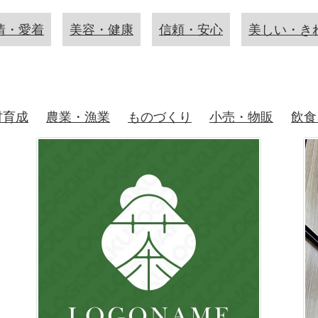
情・愛着
美容・健康
信頼・安心
美しい・き
材育成
農業・漁業
ものづくり
小売・物販
飲食