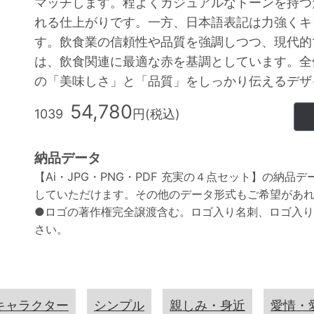
マッチします。程よくカジュアルなトーンを持つ
れる仕上がりです。一方、日本語表記は力強くキ
す。飲食業の信頼性や品質を強調しつつ、現代的
は、飲食関連に最適な赤を基調としています。全
の「美味しさ」と「品質」をしっかり伝えるデザ
54,780
1039
円(税込)
納品データ
【Ai・JPG・PNG・PDF 充実の４点セット】の納品
していただけます。その他のデータ形式もご希望があ
●ロゴの著作権完全譲渡含む。ロゴ入り名刺、ロゴ入
さい。
キャラクター
シンプル
親しみ・身近
愛情・