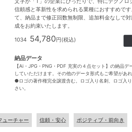
文字が「T」の企業にぴったりで、特にテクノロ
信頼感と革新性を求められる業種におすすめです
て、納品まで修正回数無制限、追加料金なしで対
成をお約束いたします。
54,780
1034
円(税込)
納品データ
【Ai・JPG・PNG・PDF 充実の４点セット】の納品
していただけます。その他のデータ形式もご希望があ
●ロゴの著作権完全譲渡含む。ロゴ入り名刺、ロゴ入
さい。
フューチャー
信頼・安心
ポジティブ・前向き