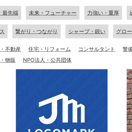
・最先端
未来・フューチャー
力強い・重厚
ス
繋がり・つながり
シャープ・鋭い
グロー
・不動産
住宅・リフォーム
コンサルタント
警
・物販
NPO法人・公共団体