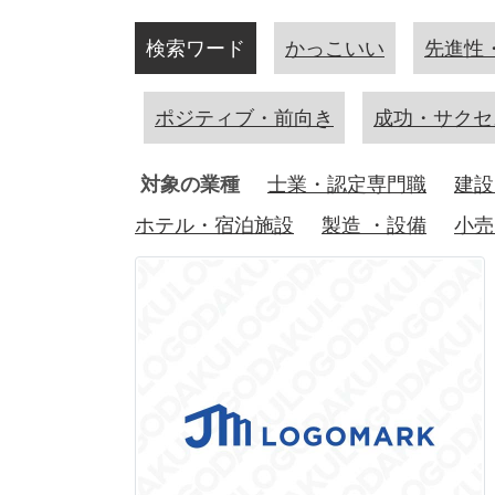
検索ワード
かっこいい
先進性
ポジティブ・前向き
成功・サクセ
対象の業種
士業・認定専門職
建設
ホテル・宿泊施設
製造 ・設備
小売