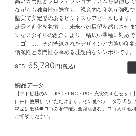
高い専門性とプロフェッショナリズムを象徴して
ながらも独自性が際立ち、視覚的な印象が強烈で
堅実で安定感のあるビジネスをアピールします。
成長と進化を象徴し、未来への展望を感じさせま
ンなスタイルの融合により、幅広い業種に対応で
ロゴ」は、その洗練されたデザインと力強い印象
信頼性と専門性を高める理想的なシンボルです。
65,780
965
円(税込)
納品データ
【アドビ社のAi・JPG・PNG・PDF 充実の４点セッ
自由に使用していただけます。その他のデータ形式も
納品は無料●ロゴの著作権完全譲渡含む。ロゴ入り名
ご相談ください。