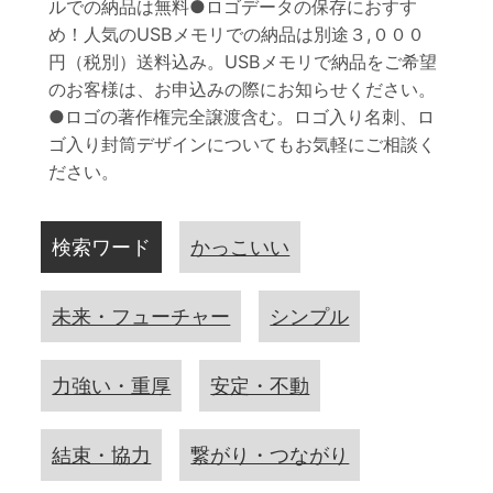
ルでの納品は無料●ロゴデータの保存におすす
め！人気のUSBメモリでの納品は別途３,０００
円（税別）送料込み。USBメモリで納品をご希望
のお客様は、お申込みの際にお知らせください。
●ロゴの著作権完全譲渡含む。ロゴ入り名刺、ロ
ゴ入り封筒デザインについてもお気軽にご相談く
ださい。
検索ワード
かっこいい
未来・フューチャー
シンプル
力強い・重厚
安定・不動
結束・協力
繋がり・つながり