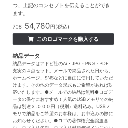
つ、上記のコンセプトを伝えることができ
ます。
54,780
708
円(税込)
このロゴマークを購入する
納品データ
納品データはアドビ社のAi・JPG・PNG・PDF
充実の４点セット。メールで納品された日から、
ホームページ、SNSなどに自由に使用していただ
けます。その他のデータ形式もご希望があれば対
応いたします。●メールでの納品は無料●ロゴデ
ータの保存におすすめ！人気のUSBメモリでの納
品は別途３,０００円（税別）送料込み。USBメ
モリで納品をご希望のお客様は、お申込みの際に
お知らせください。●ロゴの著作権完全譲渡含
む。ロゴ入り名刺、ロゴ入り封筒デザインについ