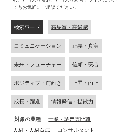
てもお気軽にご相談ください。
検索ワード
高品質・高級感
コミュニケーション
正義・真実
未来・フューチャー
信頼・安心
ポジティブ・前向き
上昇・向上
成長・躍進
情報発信・拡散力
対象の業種
士業・認定専門職
人材・人材育成
コンサルタント