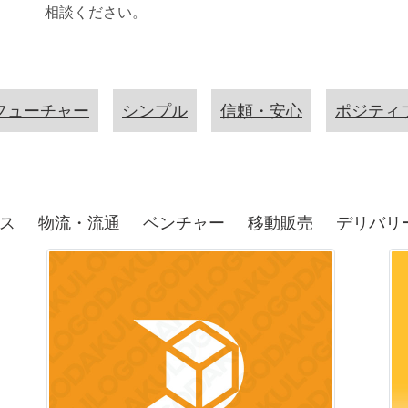
相談ください。
フューチャー
シンプル
信頼・安心
ポジティ
ス
物流・流通
ベンチャー
移動販売
デリバリ