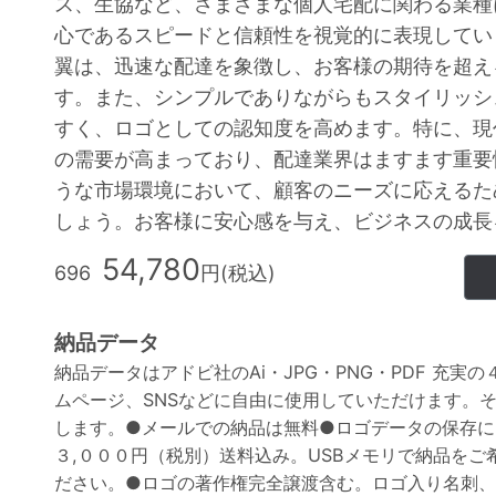
ス、生協など、さまざまな個人宅配に関わる業種
心であるスピードと信頼性を視覚的に表現してい
翼は、迅速な配達を象徴し、お客様の期待を超え
す。また、シンプルでありながらもスタイリッシ
すく、ロゴとしての認知度を高めます。特に、現
の需要が高まっており、配達業界はますます重要
うな市場環境において、顧客のニーズに応えるた
しょう。お客様に安心感を与え、ビジネスの成長
54,780
696
円(税込)
納品データ
納品データはアドビ社のAi・JPG・PNG・PDF 充
ムページ、SNSなどに自由に使用していただけます。
します。●メールでの納品は無料●ロゴデータの保存に
３,０００円（税別）送料込み。USBメモリで納品を
ださい。●ロゴの著作権完全譲渡含む。ロゴ入り名刺