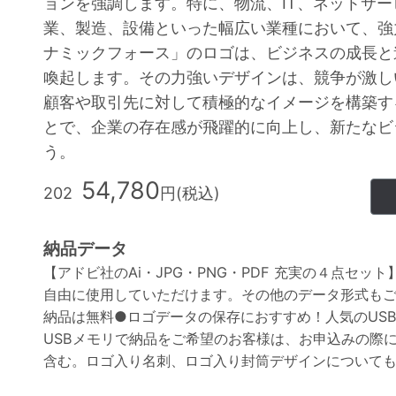
ョンを強調します。特に、物流、IT、ネットサ
業、製造、設備といった幅広い業種において、強
ナミックフォース」のロゴは、ビジネスの成長と
喚起します。その力強いデザインは、競争が激し
顧客や取引先に対して積極的なイメージを構築す
とで、企業の存在感が飛躍的に向上し、新たなビ
う。
54,780
202
円(税込)
納品データ
【アドビ社のAi・JPG・PNG・PDF 充実の４点セッ
自由に使用していただけます。その他のデータ形式も
納品は無料●ロゴデータの保存におすすめ！人気のUS
USBメモリで納品をご希望のお客様は、お申込みの際
含む。ロゴ入り名刺、ロゴ入り封筒デザインについて