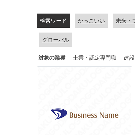
検索ワード
かっこいい
未来・
グローバル
対象の業種
士業・認定専門職
建設