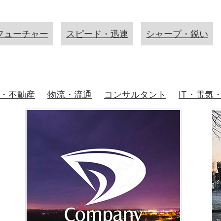
フューチャー
スピード・迅速
シャープ・鋭い
・不動産
物流・流通
コンサルタント
IT・電気