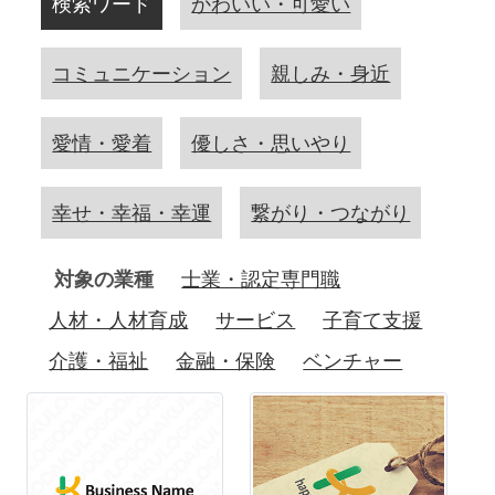
検索ワード
かわいい・可愛い
コミュニケーション
親しみ・身近
愛情・愛着
優しさ・思いやり
幸せ・幸福・幸運
繋がり・つながり
対象の業種
士業・認定専門職
人材・人材育成
サービス
子育て支援
介護・福祉
金融・保険
ベンチャー