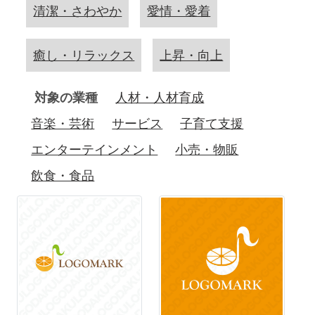
清潔・さわやか
愛情・愛着
癒し・リラックス
上昇・向上
対象の業種
人材・人材育成
音楽・芸術
サービス
子育て支援
エンターテインメント
小売・物販
飲食・食品