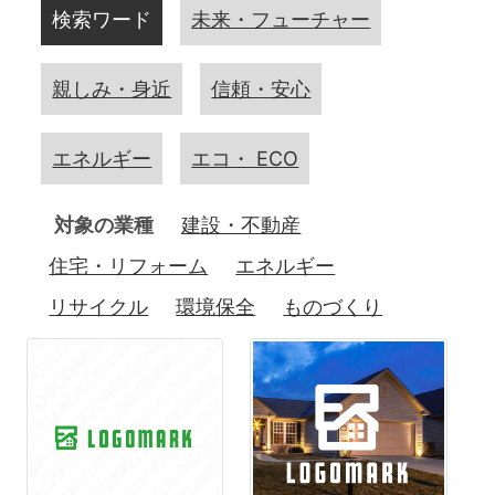
検索ワード
未来・フューチャー
親しみ・身近
信頼・安心
エネルギー
エコ・ ECO
対象の業種
建設・不動産
住宅・リフォーム
エネルギー
リサイクル
環境保全
ものづくり