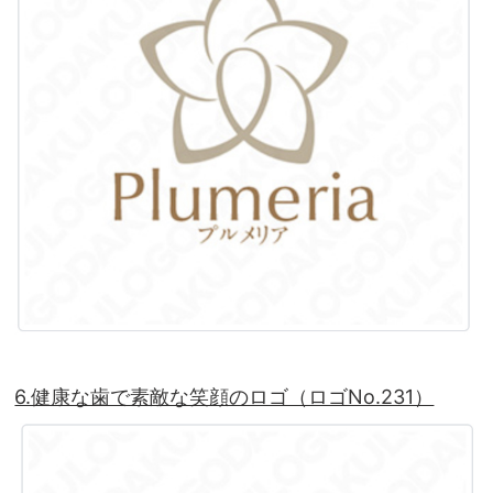
6.健康な歯で素敵な笑顔のロゴ（ロゴNo.231）