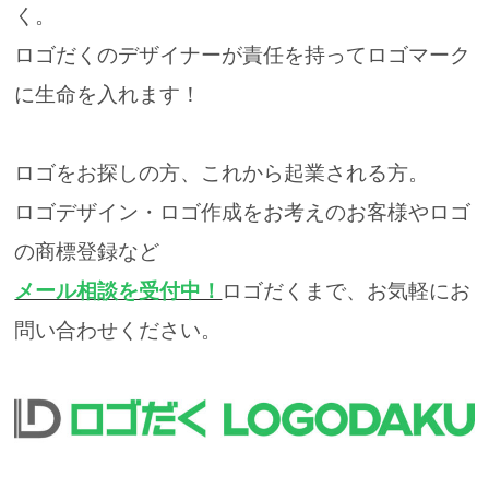
く。
ロゴだくのデザイナーが責任を持ってロゴマーク
に生命を入れます！
ロゴをお探しの方、これから起業される方。
ロゴデザイン・ロゴ作成をお考えのお客様やロゴ
の商標登録など
メール相談を受付中！
ロゴだくまで、お気軽にお
問い合わせください。