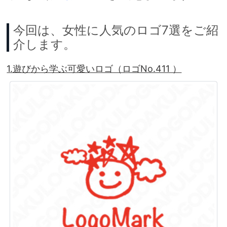
今回は、女性に人気のロゴ7選をご紹
介します。
1.遊びから学ぶ可愛いロゴ（ロゴNo.411 ）