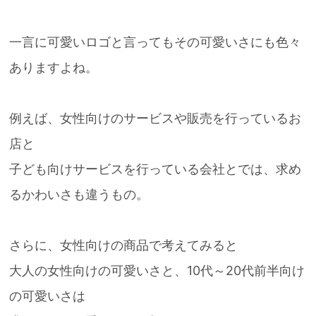
一言に可愛いロゴと言ってもその可愛いさにも色々
ありますよね。
例えば、女性向けのサービスや販売を行っているお
店と
子ども向けサービスを行っている会社とでは、求め
るかわいさも違うもの。
さらに、女性向けの商品で考えてみると
大人の女性向けの可愛いさと、10代～20代前半向け
の可愛いさは