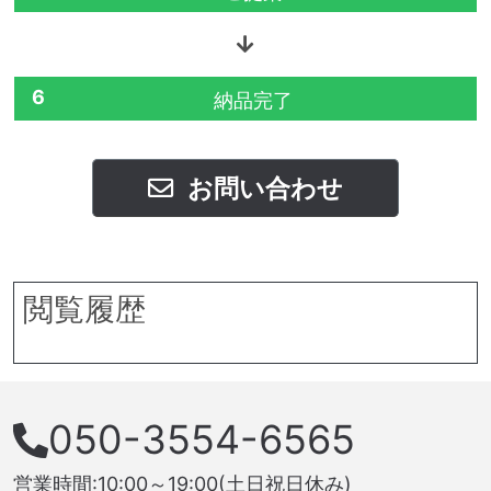
6
納品完了
お問い合わせ
閲覧履歴
050-3554-6565
営業時間:10:00～19:00(土日祝日休み)